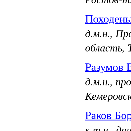
Походень
д.м.н., П
область, 
Разумов 
д.м.н., п
Кемеровск
Раков Бо
к.т.н., д