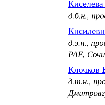
Киселева
д.б.н., п
Кисилеви
д.э.н., п
РАЕ, Сочи
Клочков 
д.т.н., п
Дмитровг