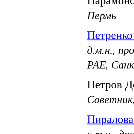
Пермь
Петренко
д.м.н., п
РАЕ, Сан
Петров Д
Советник
Пиралова
к.т.н., д