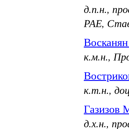
д.п.н., п
РАЕ, Ста
Восканян
к.м.н., П
Вострико
к.т.н., д
Газизов 
д.х.н., п