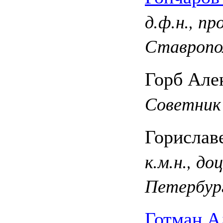
д.ф.н., п
Ставропо
Горб Але
Советник
Горислав
к.м.н., д
Петербур
Готман А