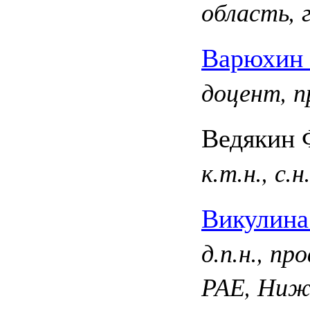
область, 
Варюхин 
доцент, п
Ведякин 
к.т.н., с.
Викулина
д.п.н., п
РАЕ, Ниж