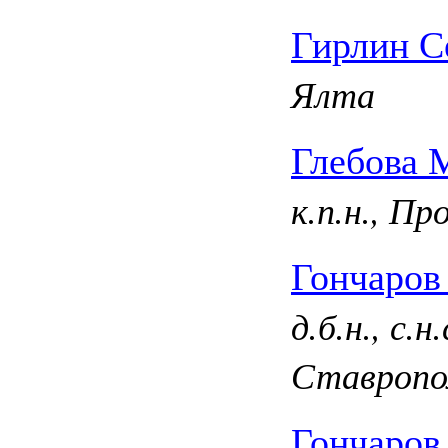
Гирлин С
Ялта
Глебова 
к.п.н., П
Гончаров
д.б.н., с.
Ставропо
Гончаров