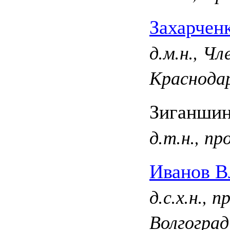
Захарчен
д.м.н., Ч
Краснода
Зиганшин
д.т.н., п
Иванов В
д.с.х.н., 
Волгоград