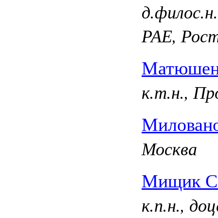
д.филос.н
РАЕ, Рост
Матюшен
к.т.н., П
Миловано
Москва
Мищик Се
к.п.н., д