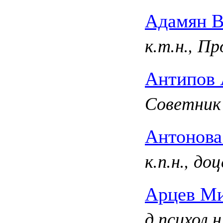
Адамян В
к.т.н., П
Антипов 
Советник 
Антонова
к.п.н., д
Арцев Ми
д.психол.н