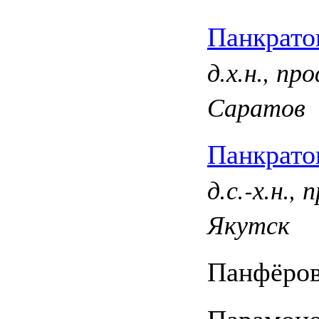
Панкрато
д.х.н., п
Саратов
Панкрато
д.с.-х.н.,
Якутск
Панфёров
Парамоно