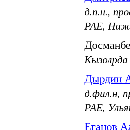
д.п.н., п
РАЕ, Ниж
Досманбе
Кызолрда
Дырдин А
д.фил.н, 
РАЕ, Улья
Еганов А