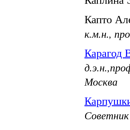
Капто Ал
к.м.н., п
Карагод 
д.э.н.,пр
Москва
Карпушки
Советник