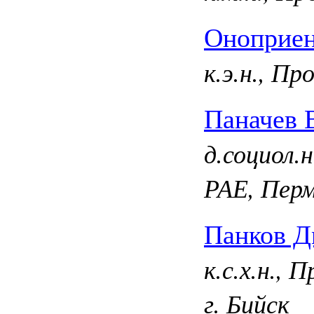
Оноприен
к.э.н., П
Паначев 
д.социол.
РАЕ, Пер
Панков Д
к.с.х.н.,
г. Бийск