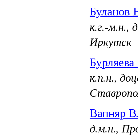
Буланов 
к.г.-м.н.
Иркутск
Бурляева
к.п.н., д
Ставропол
Вапняр В
д.м.н., П